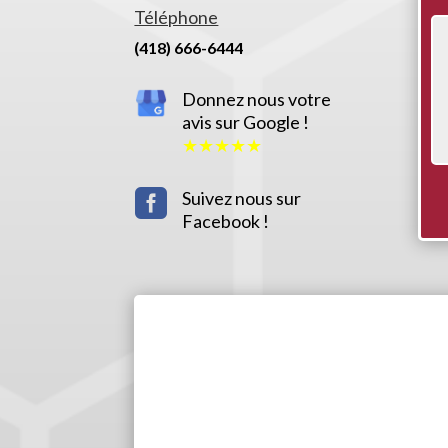
Téléphone
(418) 666-6444
Donnez nous votre
avis sur Google !
★
★
★
★
★

Suivez nous sur
Facebook !