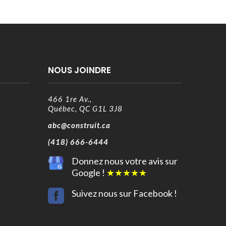
NOUS JOINDRE
466 1re Av.,
Québec, QC G1L 3J8
abc@construit.ca
(418) 666-6444
Donnez nous votre avis sur
Google !
★
★
★
★
★

Suivez nous sur Facebook !